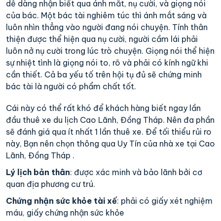
dễ dàng nhận biết qua ánh mắt, nụ cười, và giọng nói
của bác. Một bác tài nghiêm túc thì ánh mắt sáng và
luôn nhìn thẳng vào người đang nói chuyện. Tính thân
thiện được thể hiện qua nụ cười, người cầm lái phải
luôn nở nụ cười trong lúc trò chuyện. Giọng nói thể hiện
sự nhiệt tình là giọng nói to, rõ và phải có kính ngữ khi
cần thiết. Cả ba yếu tố trên hội tụ đủ sẽ chứng minh
bác tài là người có phẩm chất tốt.
Cái này có thể rất khó để khách hàng biết ngay lần
đầu thuê xe du lịch Cao Lãnh, Đồng Tháp. Nên đa phần
sẽ đánh giá qua ít nhất 1 lần thuê xe. Để tối thiểu rủi ro
này, Bạn nên chọn thông qua Uy Tín của nhà xe tại Cao
Lãnh, Đồng Tháp .
Lý lịch bản thân
: được xác minh và bảo lãnh bởi cơ
quan địa phương cư trú.
Chứng nhận sức khỏe tài xế
: phải có giấy xét nghiệm
máu, giấy chứng nhận sức khỏe