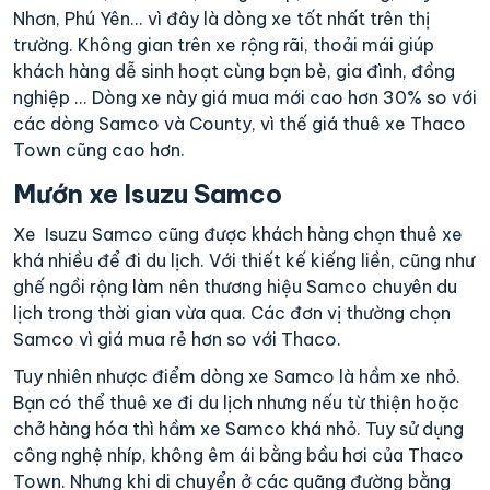
Nhơn, Phú Yên... vì đây là dòng xe tốt nhất trên thị
trường. Không gian trên xe rộng rãi, thoải mái giúp
khách hàng dễ sinh hoạt cùng bạn bè, gia đình, đồng
nghiệp ... Dòng xe này giá mua mới cao hơn 30% so với
các dòng Samco và County, vì thế giá thuê xe Thaco
Town cũng cao hơn.
Mướn xe Isuzu Samco
Xe Isuzu Samco cũng được khách hàng chọn thuê xe
khá nhiều để đi du lịch. Với thiết kế kiếng liền, cũng như
ghế ngồi rộng làm nên thương hiệu Samco chuyên du
lịch trong thời gian vừa qua. Các đơn vị thường chọn
Samco vì giá mua rẻ hơn so với Thaco.
Tuy nhiên nhược điểm dòng xe Samco là hầm xe nhỏ.
Bạn có thể thuê xe đi du lịch nhưng nếu từ thiện hoặc
chở hàng hóa thì hầm xe Samco khá nhỏ. Tuy sử dụng
công nghệ nhíp, không êm ái bằng bầu hơi của Thaco
Town. Nhưng khi di chuyển ở các quãng đường bằng