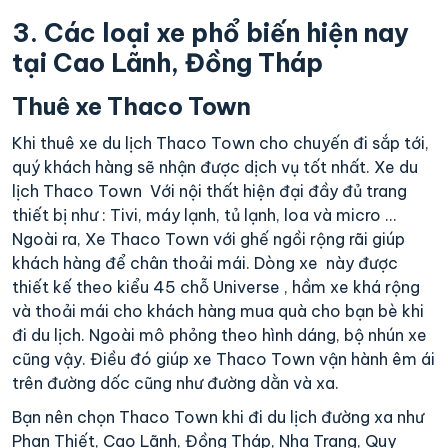
3. Các loại xe phổ biến hiện nay
tại Cao Lãnh, Đồng Tháp
Thuê xe Thaco Town
Khi thuê xe du lịch Thaco Town cho chuyến đi sắp tới,
quý khách hàng sẽ nhận được dịch vụ tốt nhất. Xe du
lịch Thaco Town Với nội thất hiện đại đầy đủ trang
thiết bị như : Tivi, máy lạnh, tủ lạnh, loa và micro ...
Ngoài ra, Xe Thaco Town với ghế ngồi rộng rãi giúp
khách hàng để chân thoải mái. Dòng xe này được
thiết kế theo kiểu 45 chỗ Universe , hầm xe khá rộng
và thoải mái cho khách hàng mua quà cho bạn bè khi
đi du lịch. Ngoài mô phỏng theo hình dáng, bộ nhún xe
cũng vậy. Điều đó giúp xe Thaco Town vận hành êm ái
trên đường dốc cũng như đường dằn và xa.
Bạn nên chọn Thaco Town khi đi du lịch đường xa như
Phan Thiết, Cao Lãnh, Đồng Tháp, Nha Trang, Quy