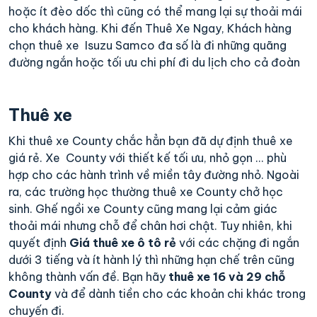
hoặc ít đèo dốc thì cũng có thể mang lại sự thoải mái
cho khách hàng. Khi đến Thuê Xe Ngay, Khách hàng
chọn thuê xe Isuzu Samco đa số là đi những quãng
đường ngắn hoặc tối ưu chi phí đi du lịch cho cả đoàn
Thuê xe
Khi thuê xe County chắc hẳn bạn đã dự định thuê xe
giá rẻ. Xe County với thiết kế tối ưu, nhỏ gọn ... phù
hợp cho các hành trình về miền tây đường nhỏ. Ngoài
ra, các trường học thường thuê xe County chở học
sinh. Ghế ngồi xe County cũng mang lại cảm giác
thoải mái nhưng chỗ để chân hơi chật. Tuy nhiên, khi
quyết định
Giá thuê xe ô tô rẻ
với các chặng đi ngắn
dưới 3 tiếng và ít hành lý thì những hạn chế trên cũng
không thành vấn đề. Bạn hãy
thuê xe 16 và 29 chỗ
County
và để dành tiền cho các khoản chi khác trong
chuyến đi.